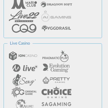
Live Casino