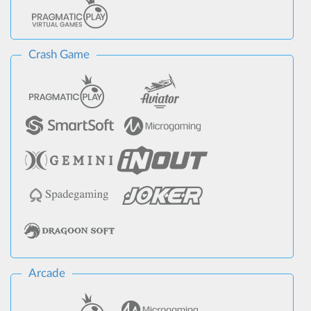
Crash Game
Arcade