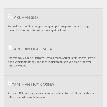
TARUHAN SLOT
Penyedia slot online dengan beragam pilihan game menarik yang
memudahkan pemain untuk mencapai jackpot
TARUHAN OLAHRAGA
Sportsbook Gaming Platform Terbaik menawarkan lebih banyak game,
odds yang lebih tinggi, dan menyediakan pilihan yang lebih banyak
untuk pemain.
TARUHAN LIVE KASINO
Platform Pilihan bagi perusahaan-perusahaan terbaik di dunia, dengan
pilihan variasi game terbanyak