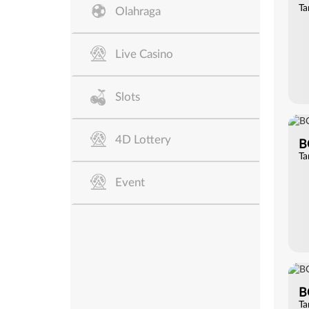
Ta
Olahraga
Live Casino
Slots
4D Lottery
B
Ta
Event
B
Ta