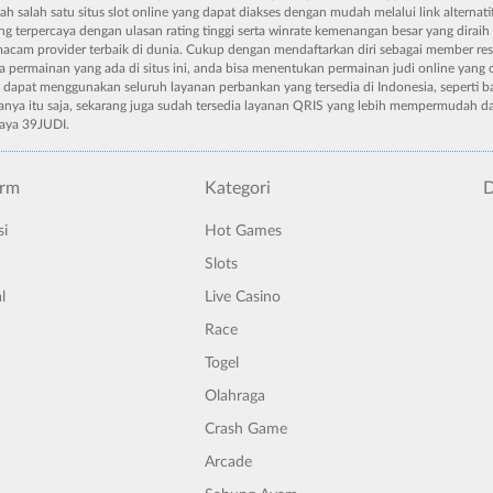
alah salah satu situs slot online yang dapat diakses dengan mudah melalui link alterna
terpercaya dengan ulasan rating tinggi serta winrate kemenangan besar yang diraih t
macam provider terbaik di dunia. Cukup dengan mendaftarkan diri sebagai member resmi
nya permainan yang ada di situs ini, anda bisa menentukan permainan judi online yan
dapat menggunakan seluruh layanan perbankan yang tersedia di Indonesia, seperti b
hanya itu saja, sekarang juga sudah tersedia layanan QRIS yang lebih mempermudah da
caya 39JUDI.
orm
Kategori
D
i
Hot Games
Slots
l
Live Casino
Race
Togel
Olahraga
Crash Game
Arcade