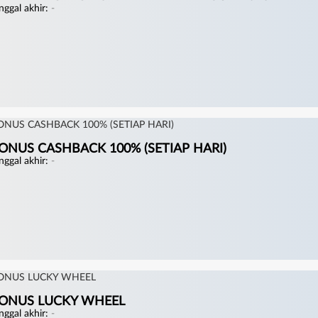
nggal akhir:
-
ONUS CASHBACK 100% (SETIAP HARI)
nggal akhir:
-
ONUS LUCKY WHEEL
nggal akhir:
-