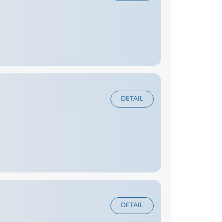
DETAIL
DETAIL