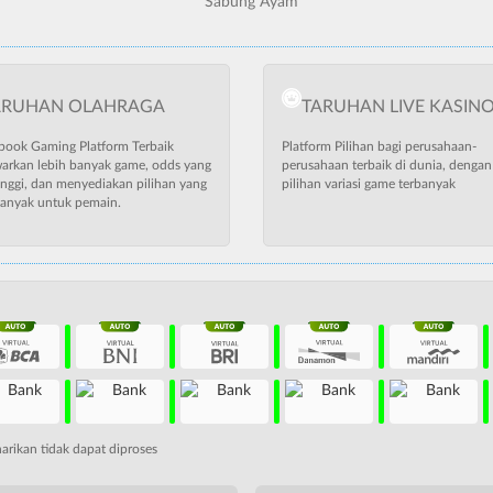
Sabung Ayam
ARUHAN OLAHRAGA
TARUHAN LIVE KASIN
book Gaming Platform Terbaik
Platform Pilihan bagi perusahaan-
rkan lebih banyak game, odds yang
perusahaan terbaik di dunia, dengan
tinggi, dan menyediakan pilihan yang
pilihan variasi game terbanyak
banyak untuk pemain.
arikan tidak dapat diproses