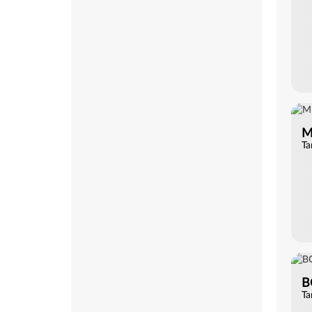
M
Ta
B
Ta