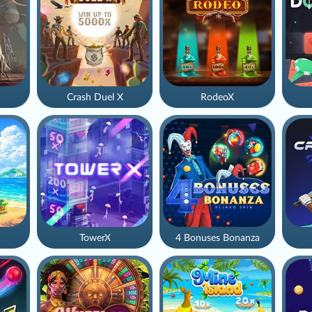
Crash Duel X
RodeoX
TowerX
4 Bonuses Bonanza