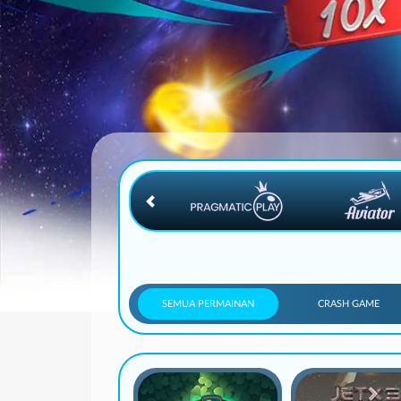
SEMUA PERMAINAN
CRASH GAME