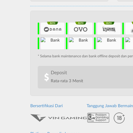
* Selama bank maintenance dan bank offline deposit dan pen
Deposit
Rata-rata 3 Menit
Bersertifikasi Dari
Tanggung Jawab Bermain