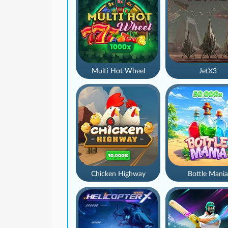
Multi Hot Wheel
JetX3
Chicken Highway
Bottle Mania