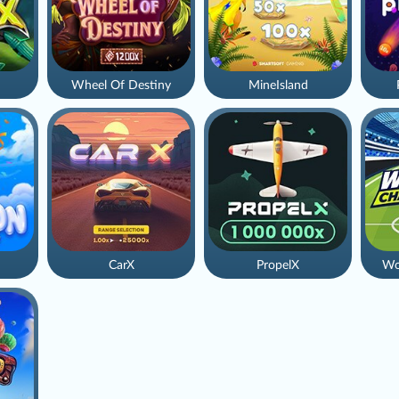
Wheel Of Destiny
MineIsland
CarX
PropelX
Wo