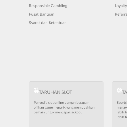
Responsible Gambling
Loyalty
Pusat Bantuan
Referra
Syarat dan Ketentuan
TARUHAN SLOT
T
Penyedia slot online dengan beragam
Sports
pilihan game menarik yang memudahkan
menawa
pemain untuk mencapai jackpot
lebih 
lebih 