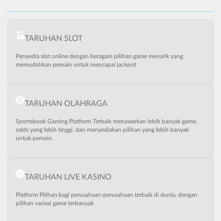
TARUHAN SLOT
Penyedia slot online dengan beragam pilihan game menarik yang
memudahkan pemain untuk mencapai jackpot
TARUHAN OLAHRAGA
Sportsbook Gaming Platform Terbaik menawarkan lebih banyak game,
odds yang lebih tinggi, dan menyediakan pilihan yang lebih banyak
untuk pemain.
TARUHAN LIVE KASINO
Platform Pilihan bagi perusahaan-perusahaan terbaik di dunia, dengan
pilihan variasi game terbanyak