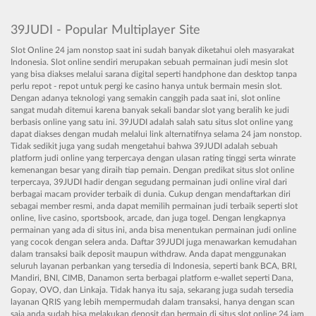
39JUDI - Popular Multiplayer Site
Slot Online 24 jam nonstop saat ini sudah banyak diketahui oleh masyarakat
Indonesia. Slot online sendiri merupakan sebuah permainan judi mesin slot
yang bisa diakses melalui sarana digital seperti handphone dan desktop tanpa
perlu repot - repot untuk pergi ke casino hanya untuk bermain mesin slot.
Dengan adanya teknologi yang semakin canggih pada saat ini, slot online
sangat mudah ditemui karena banyak sekali bandar slot yang beralih ke judi
berbasis online yang satu ini. 39JUDI adalah salah satu situs slot online yang
dapat diakses dengan mudah melalui link alternatifnya selama 24 jam nonstop.
Tidak sedikit juga yang sudah mengetahui bahwa 39JUDI adalah sebuah
platform judi online yang terpercaya dengan ulasan rating tinggi serta winrate
kemenangan besar yang diraih tiap pemain. Dengan predikat situs slot online
terpercaya, 39JUDI hadir dengan segudang permainan judi online viral dari
berbagai macam provider terbaik di dunia. Cukup dengan mendaftarkan diri
sebagai member resmi, anda dapat memilih permainan judi terbaik seperti slot
online, live casino, sportsbook, arcade, dan juga togel. Dengan lengkapnya
permainan yang ada di situs ini, anda bisa menentukan permainan judi online
yang cocok dengan selera anda. Daftar 39JUDI juga menawarkan kemudahan
dalam transaksi baik deposit maupun withdraw. Anda dapat menggunakan
seluruh layanan perbankan yang tersedia di Indonesia, seperti bank BCA, BRI,
Mandiri, BNI, CIMB, Danamon serta berbagai platform e-wallet seperti Dana,
Gopay, OVO, dan Linkaja. Tidak hanya itu saja, sekarang juga sudah tersedia
layanan QRIS yang lebih mempermudah dalam transaksi, hanya dengan scan
saja anda sudah bisa melakukan deposit dan bermain di situs slot online 24 jam