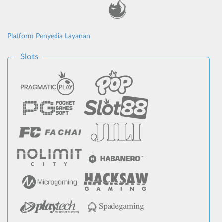
Platform Penyedia Layanan
Slots