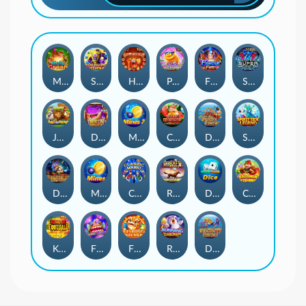
Mole Crash
Shade Dragons Fishing
Happy New Year
Piggy Bank TapTap
Fighter Fire
Super Super Fruit
Jogo Do Bicho
Dragon Master
Mines 2
Crazy King Kong
Dragon Fishing
Spirit Tide Legend
Dragon of Demons
Mines
Classic Mario
Rocket Derby
Dice
Cai Shen Fishing
King Of Football
Fishing Disco
Fishing YiLuFa
Running Chicken
Dragon Fishing II