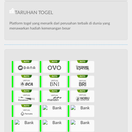
TARUHAN TOGEL
Platform togel yang menarik dari perusahan terbaik di dunia yang
menawarkan hadiah kemenangan besar