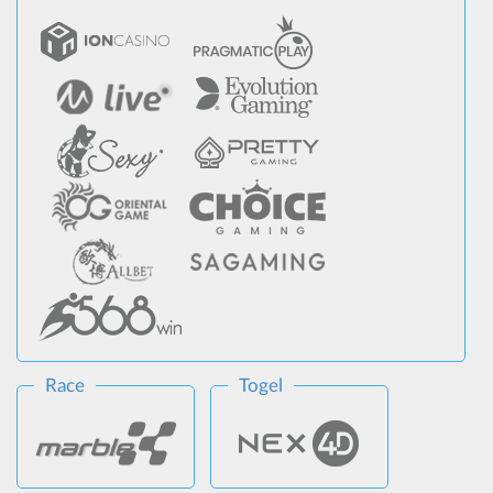
Race
Togel