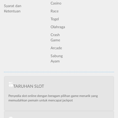
Casino
Syarat dan
Ketentuan
Race
Togel
Olahraga
Crash
Game
Arcade
Sabung
Ayam
TARUHAN SLOT
Penyedia slot online dengan beragam pilihan game menarik yang
memudahkan pemain untuk mencapai jackpot