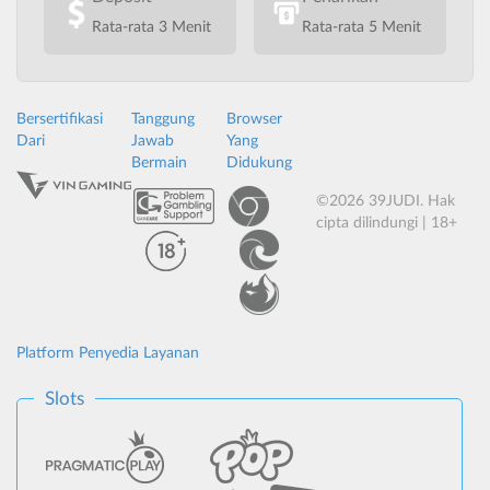
Rata-rata 3 Menit
Rata-rata 5 Menit
Bersertifikasi
Tanggung
Browser
Dari
Jawab
Yang
Bermain
Didukung
©2026 39JUDI. Hak
cipta dilindungi | 18+
Platform Penyedia Layanan
Slots