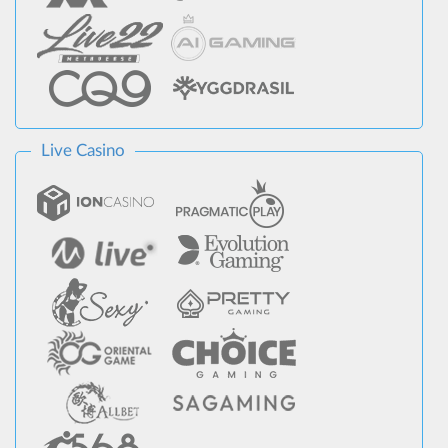
Live Casino