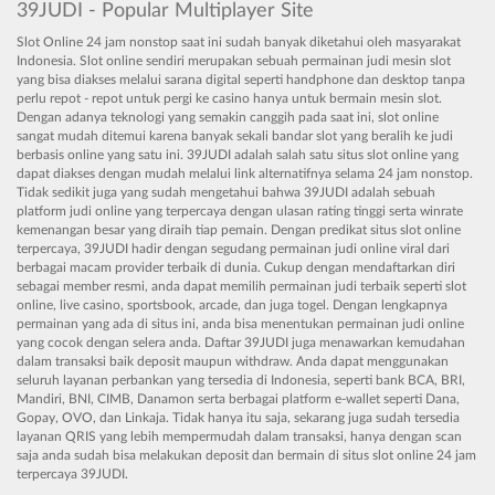
39JUDI - Popular Multiplayer Site
Slot Online 24 jam nonstop saat ini sudah banyak diketahui oleh masyarakat
Indonesia. Slot online sendiri merupakan sebuah permainan judi mesin slot
yang bisa diakses melalui sarana digital seperti handphone dan desktop tanpa
perlu repot - repot untuk pergi ke casino hanya untuk bermain mesin slot.
Dengan adanya teknologi yang semakin canggih pada saat ini, slot online
sangat mudah ditemui karena banyak sekali bandar slot yang beralih ke judi
berbasis online yang satu ini. 39JUDI adalah salah satu situs slot online yang
dapat diakses dengan mudah melalui link alternatifnya selama 24 jam nonstop.
Tidak sedikit juga yang sudah mengetahui bahwa 39JUDI adalah sebuah
platform judi online yang terpercaya dengan ulasan rating tinggi serta winrate
kemenangan besar yang diraih tiap pemain. Dengan predikat situs slot online
terpercaya, 39JUDI hadir dengan segudang permainan judi online viral dari
berbagai macam provider terbaik di dunia. Cukup dengan mendaftarkan diri
sebagai member resmi, anda dapat memilih permainan judi terbaik seperti slot
online, live casino, sportsbook, arcade, dan juga togel. Dengan lengkapnya
permainan yang ada di situs ini, anda bisa menentukan permainan judi online
yang cocok dengan selera anda. Daftar 39JUDI juga menawarkan kemudahan
dalam transaksi baik deposit maupun withdraw. Anda dapat menggunakan
seluruh layanan perbankan yang tersedia di Indonesia, seperti bank BCA, BRI,
Mandiri, BNI, CIMB, Danamon serta berbagai platform e-wallet seperti Dana,
Gopay, OVO, dan Linkaja. Tidak hanya itu saja, sekarang juga sudah tersedia
layanan QRIS yang lebih mempermudah dalam transaksi, hanya dengan scan
saja anda sudah bisa melakukan deposit dan bermain di situs slot online 24 jam
terpercaya 39JUDI.