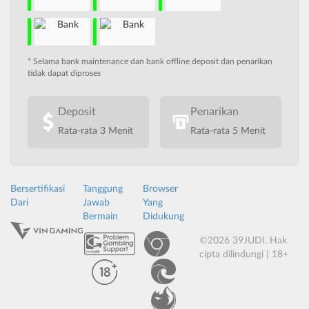
* Selama bank maintenance dan bank offline deposit dan penarikan
tidak dapat diproses
Deposit
Penarikan
Rata-rata 3 Menit
Rata-rata 5 Menit
Bersertifikasi
Tanggung
Browser
Dari
Jawab
Yang
Bermain
Didukung
©2026 39JUDI. Hak
cipta dilindungi | 18+