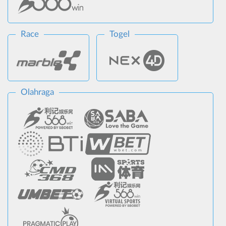
Race
Togel
Olahraga