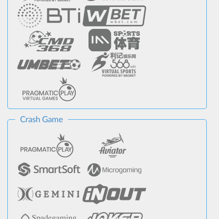
Crash Game