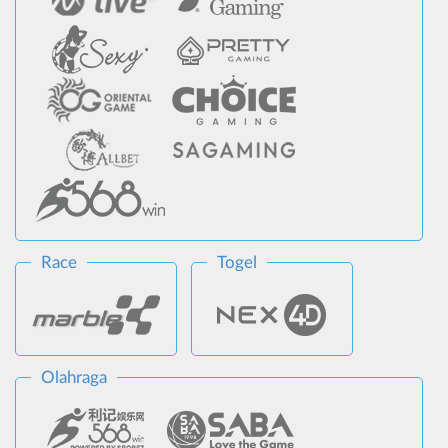
Race
Togel
Olahraga