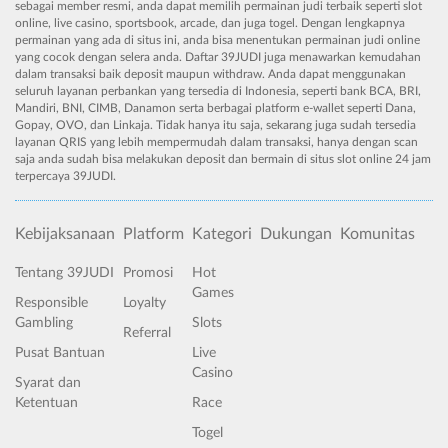
sebagai member resmi, anda dapat memilih permainan judi terbaik seperti slot
online, live casino, sportsbook, arcade, dan juga togel. Dengan lengkapnya
permainan yang ada di situs ini, anda bisa menentukan permainan judi online
yang cocok dengan selera anda. Daftar 39JUDI juga menawarkan kemudahan
dalam transaksi baik deposit maupun withdraw. Anda dapat menggunakan
seluruh layanan perbankan yang tersedia di Indonesia, seperti bank BCA, BRI,
Mandiri, BNI, CIMB, Danamon serta berbagai platform e-wallet seperti Dana,
Gopay, OVO, dan Linkaja. Tidak hanya itu saja, sekarang juga sudah tersedia
layanan QRIS yang lebih mempermudah dalam transaksi, hanya dengan scan
saja anda sudah bisa melakukan deposit dan bermain di situs slot online 24 jam
terpercaya 39JUDI.
Kebijaksanaan
Platform
Kategori
Dukungan
Komunitas
Tentang 39JUDI
Promosi
Hot
Games
Responsible
Loyalty
Gambling
Slots
Referral
Pusat Bantuan
Live
Casino
Syarat dan
Ketentuan
Race
Togel