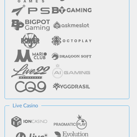
Live Casino