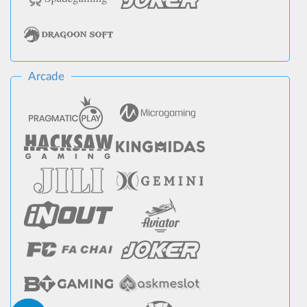
Arcade